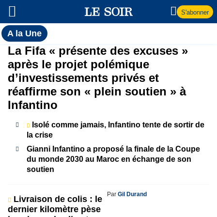
S'abonner
Toutes
A la Une
l'actualité
A
La Fifa « présente des excuses »
du Soir
après le projet polémique
la
d’investissements privés et
réaffirme son « plein soutien » à
Une
Infantino
Isolé comme jamais, Infantino tente de sortir de
la crise
Gianni Infantino a proposé la finale de la Coupe
du monde 2030 au Maroc en échange de son
soutien
Par
Gil Durand
Livraison de colis : le
dernier kilomètre pèse