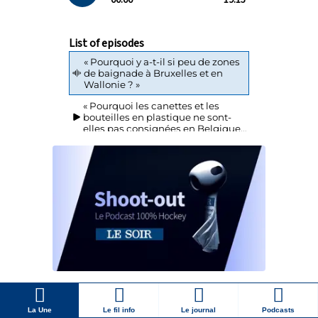
La Une
Le fil info
Le journal
Podcasts