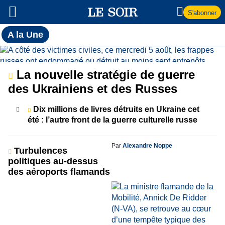
S'abonner
Toutes
A la Une
l'actualité
A
du Soir
la
La nouvelle stratégie de guerre
des Ukrainiens et des Russes
Une
Dix millions de livres détruits en Ukraine cet
été : l’autre front de la guerre culturelle russe
Par
Alexandre Noppe
Turbulences
politiques au-dessus
des aéroports flamands