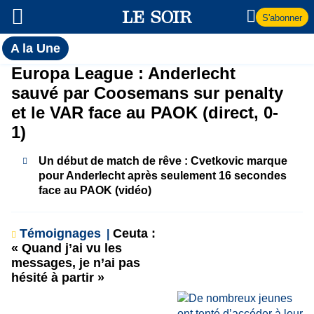
S'abonner
Toutes
A la Une
l'actualité
A
Europa League : Anderlecht
du Soir
sauvé par Coosemans sur penalty
la
et le VAR face au PAOK (direct, 0-
1)
Une
Un début de match de rêve : Cvetkovic marque
pour Anderlecht après seulement 16 secondes
face au PAOK (vidéo)
Témoignages
Ceuta :
« Quand j’ai vu les
messages, je n’ai pas
hésité à partir »