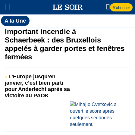
S'abonner
Toutes
A la Une
l'actualité
A
Important incendie à
du Soir
Schaerbeek : des Bruxellois
la
appelés à garder portes et fenêtres
fermées
Une
L’Europe jusqu’en
janvier, c’est bien parti
pour Anderlecht après sa
victoire au PAOK