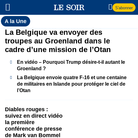
S'abonner
Toutes
A la Une
l'actualité
A
La Belgique va envoyer des
du Soir
troupes au Groenland dans le
la
cadre d’une mission de l’Otan
Une
En vidéo – Pourquoi Trump désire-t-il autant le
Groenland ?
La Belgique envoie quatre F-16 et une centaine
de militaires en Islande pour protéger le ciel de
l’Otan
Diables rouges :
suivez en direct vidéo
la première
conférence de presse
de Mark van Bommel