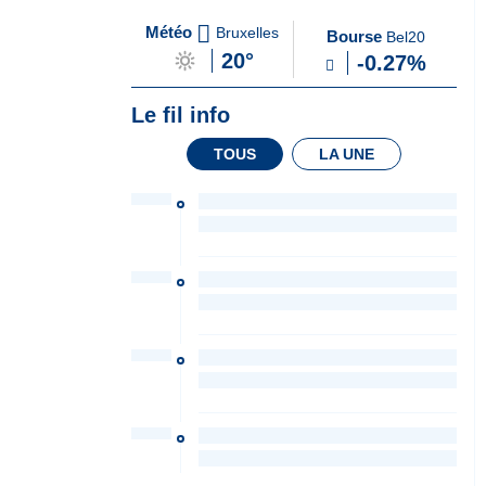
A
du Soir
Météo
Bruxelles
Bourse
Bel20
la
20°
-0.27%
Une
Le fil info
TOUS
LA UNE