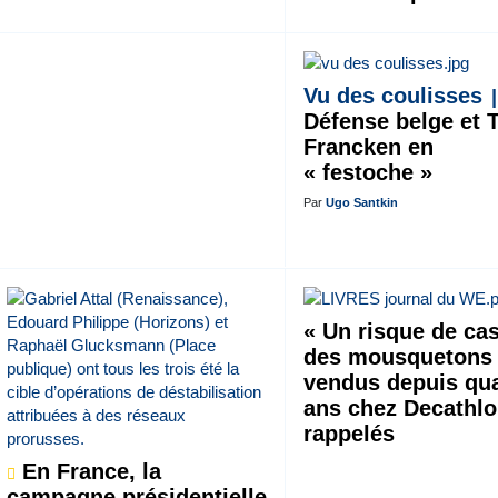
Vu des coulisses
Défense belge et 
Francken en
« festoche »
Par
Ugo Santkin
« Un risque de cas
des mousquetons
vendus depuis qu
ans chez Decathl
rappelés
En France, la
campagne présidentielle