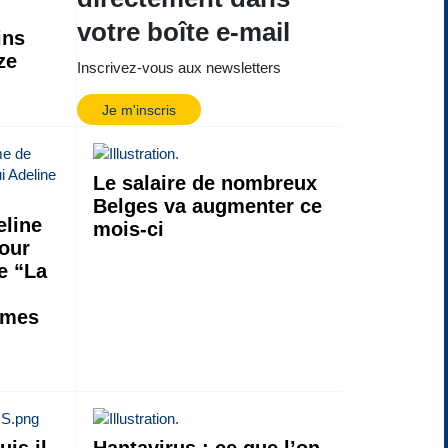
votre boîte e-mail
ins
ze
Inscrivez-vous aux newsletters
Je m'inscris
Le salaire de nombreux
Belges va augmenter ce
line
mois-ci
jour
de “La
 mes
uis il
Hantavirus : ce que l’on