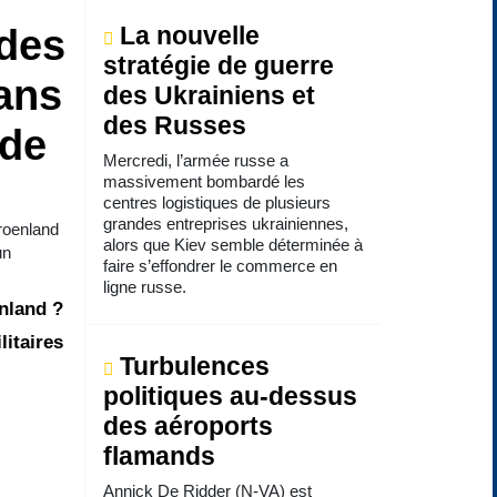
 des
La nouvelle
stratégie de guerre
ans
des Ukrainiens et
des Russes
 de
Mercredi, l’armée russe a
massivement bombardé les
centres logistiques de plusieurs
grandes entreprises ukrainiennes,
Groenland
alors que Kiev semble déterminée à
un
faire s’effondrer le commerce en
ligne russe.
enland ?
litaires
Turbulences
politiques au-dessus
des aéroports
flamands
Annick De Ridder (N-VA) est