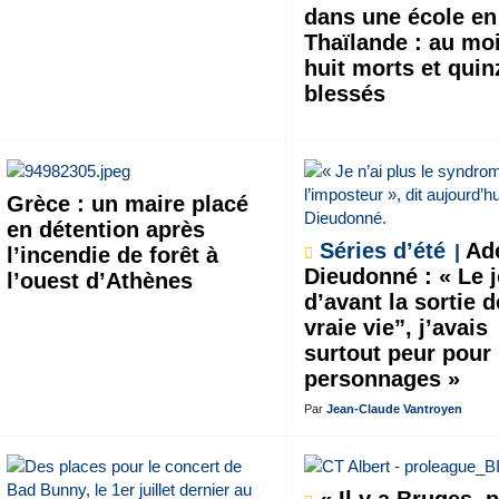
dans une école en
Thaïlande : au mo
huit morts et quin
blessés
Grèce : un maire placé
en détention après
Séries d’été
Ade
l’incendie de forêt à
Dieudonné : « Le 
l’ouest d’Athènes
d’avant la sortie 
vraie vie”, j’avais
surtout peur pour
personnages »
Par
Jean-Claude Vantroyen
« Il y a Bruges, p