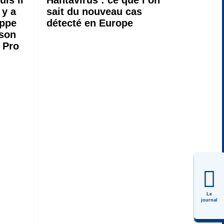
 y a
sait du nouveau cas
ippe
détecté en Europe
ison
 Pro
Le
journal