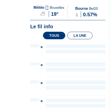
A
du Soir
Météo
Bruxelles
Bourse
Bel20
la
19°
0.57%
Une
Le fil info
TOUS
LA UNE