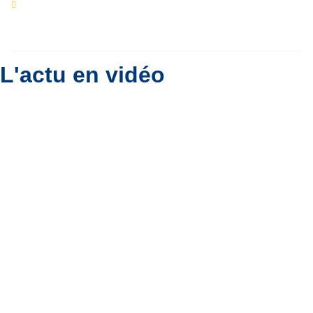
Eclipse du 12 août : que va-t-il se passer dans
le ciel belge ?
Par
Bernard Padoan
L'actu en vidéo