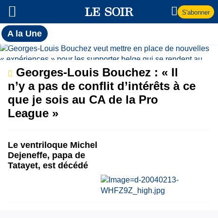
S'abonner
Toutes
A la Une
l'actualité
A
du Soir
la
Georges-Louis Bouchez : « Il
n’y a pas de conflit d’intérêts à ce
Une
que je sois au CA de la Pro
League »
Le ventriloque Michel
Dejeneffe, papa de
Tatayet, est décédé