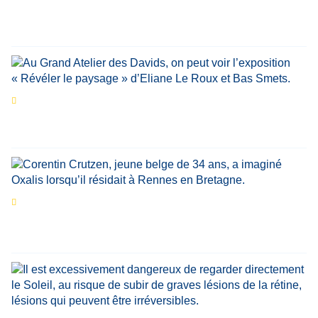
marquant de leur carrière
Par
Bernard Demonty
,
Candice Bussoli
,
Philippe Vande Weyer
,
Didier Zacharie
,
Jean-Claude Vantroyen
Les expositions prolongent la magie des
Estivales du Haut-Calavon
Par
Jean-Marie Wynants
Portrait
La success-story : Corentin Crutzen,
le fondateur de la première école de cuisine
végétale en Belgique