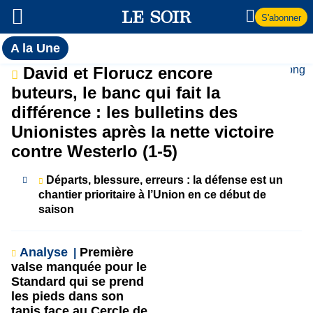
S'abonner
Toutes
A la Une
l'actualité
A
David et Florucz encore
du Soir
buteurs, le banc qui fait la
la
différence : les bulletins des
Unionistes après la nette victoire
Une
contre Westerlo (1-5)
Départs, blessure, erreurs : la défense est un
chantier prioritaire à l’Union en ce début de
saison
Analyse
Première
valse manquée pour le
Standard qui se prend
les pieds dans son
tapis face au Cercle de