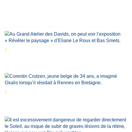
personnalités reviennent sur un évènement
marquant de leur carrière
Par
Bernard Demonty
,
Candice Bussoli
,
Philippe Vande Weyer
,
Didier Zacharie
,
Jean-Claude Vantroyen
Les expositions prolongent la magie des
Estivales du Haut-Calavon
Par
Jean-Marie Wynants
Portrait
La success-story : Corentin Crutzen,
le fondateur de la première école de cuisine
végétale en Belgique