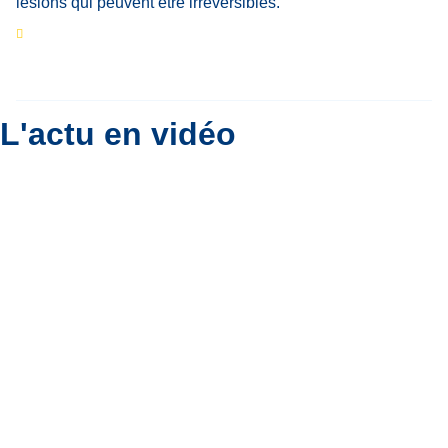
Eclipse du 12 août : que va-t-il se passer dans
le ciel belge ?
Par
Bernard Padoan
L'actu en vidéo