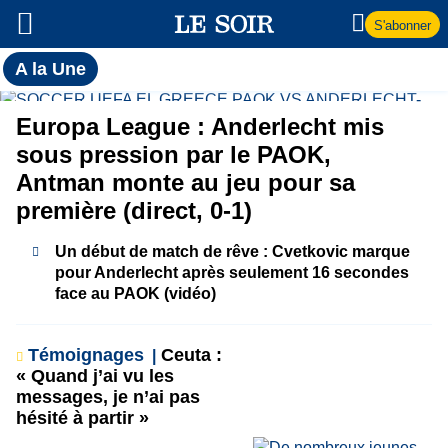
S'abonner
Toutes
A la Une
l'actualité
A
du Soir
Europa League : Anderlecht mis
la
sous pression par le PAOK,
Antman monte au jeu pour sa
Une
première (direct, 0-1)
Un début de match de rêve : Cvetkovic marque
pour Anderlecht après seulement 16 secondes
face au PAOK (vidéo)
Témoignages
Ceuta :
« Quand j’ai vu les
messages, je n’ai pas
hésité à partir »