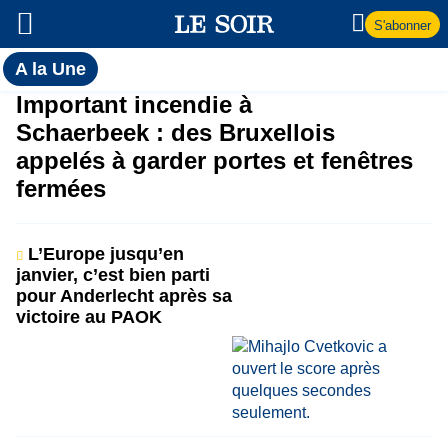
S'abonner
Toutes
A la Une
l'actualité
A
Important incendie à
du Soir
Schaerbeek : des Bruxellois
la
appelés à garder portes et fenêtres
fermées
Une
L’Europe jusqu’en
janvier, c’est bien parti
pour Anderlecht après sa
victoire au PAOK