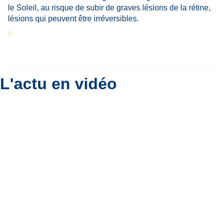
Eclipse du 12 août : que va-t-il se passer dans
le ciel belge ?
Par
Bernard Padoan
L'actu en vidéo