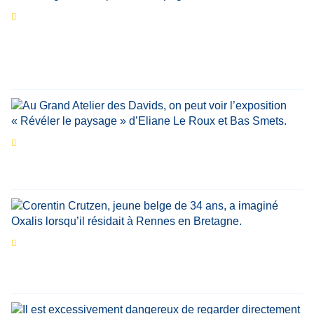
Séries d’été
« Le jour d’avant » : cinq
personnalités reviennent sur un évènement
marquant de leur carrière
Par
Bernard Demonty
,
Candice Bussoli
,
Philippe Vande Weyer
,
Didier Zacharie
,
Jean-Claude Vantroyen
Les expositions prolongent la magie des
Estivales du Haut-Calavon
Par
Jean-Marie Wynants
Portrait
La success-story : Corentin Crutzen,
le fondateur de la première école de cuisine
végétale en Belgique