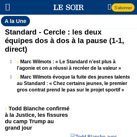
S'abonner
Toutes
A la Une
l'actualité
A
Standard - Cercle : les deux
du Soir
équipes dos à dos à la pause (1-1,
la
direct)
Une
Marc Wilmots : « Le Standard n’est plus à
l’agonie et on a réussi à recréer de la valeur »
Marc Wilmots évoque la fuite des jeunes talents
au Standard : « Chez certains jeunes, le premier
gros contrat prend le pas sur le projet sportif »
Todd Blanche confirmé
à la Justice, les fissures
du camp Trump au
grand jour