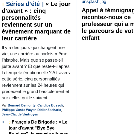
Séries d’été
« Le jour
Appel à témoignag
d’avant » : cinq
racontez-nous ce
personnalités
professeur qui a 
reviennent sur un
le parcours de vot
évènement marquant de
enfant
leur carrière
Il y a des jours qui changent une
vie, une carrière ou parfois même
l’histoire. Mais que se passe-t-il
juste avant ? Et que reste-t-il après
la tempête émotionnelle ? A travers
cette série, cinq personnalités
reviennent sur les 24 heures qui
précèdent le grand basculement et
sur celles qui le suivent.
Par
Bernard Demonty
,
Candice Bussoli
,
Philippe Vande Weyer
,
Didier Zacharie
,
Jean-Claude Vantroyen
François De Brigode : « Le
jour d’avant “Bye Bye
Belgium”, je croyais allumer