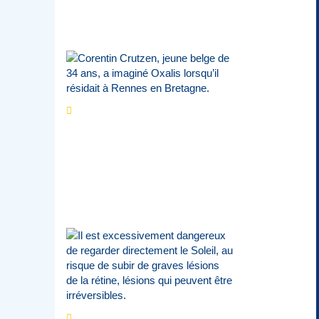
Calavon
Par
Jean-Marie Wynants
Portrait
La success-
story : Corentin
Crutzen, le fondateur de
la première école de
cuisine végétale en
Belgique
Eclipse du 12 août :