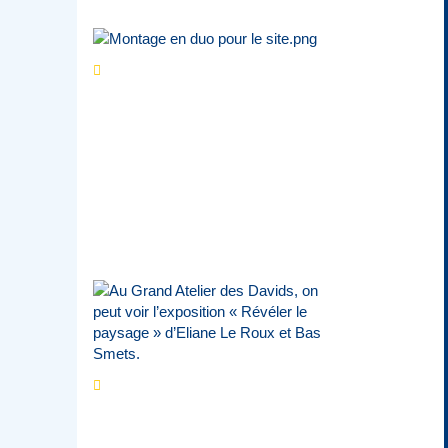
Séries d’été
« Le jour
d’avant » : cinq
personnalités
reviennent sur un
évènement marquant de
leur carrière
Par
Bernard Demonty
,
Candice Bussoli
,
Philippe Vande Weyer
,
Didier Zacharie
,
Jean-Claude Vantroyen
Les expositions
prolongent la magie des
Estivales du Haut-