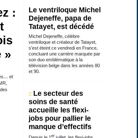
z :
Le ventriloque Michel
Dejeneffe, papa de
t
Tatayet, est décédé
Michel Dejeneffe, célèbre
ois
ventriloque et créateur de Tatayet,
s’est éteint ce vendredi en France,
 »
concluant une carrière marquée par
son duo emblématique à la
télévision belge dans les années 80
et 90.
les… et
 MR,
 des
Le secteur des
soins de santé
accueille les flexi-
jobs pour pallier le
manque d’effectifs
er
Depuis le 1
juillet, les flexi-jobs