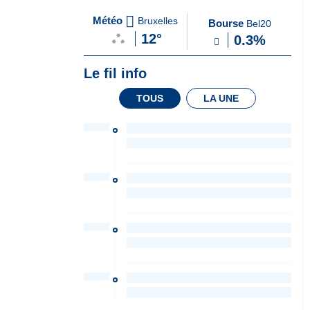
A
du Soir
Météo
Bruxelles
Bourse
Bel20
la
12°
0.3%
Une
Le fil info
TOUS
LA UNE