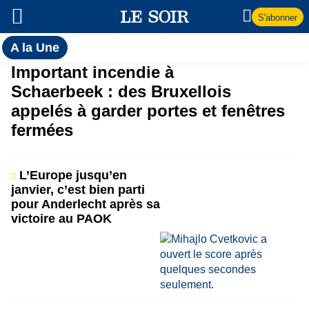
S'abonner
Toutes
A la Une
l'actualité
A
Important incendie à
du Soir
Schaerbeek : des Bruxellois
la
appelés à garder portes et fenêtres
fermées
Une
L’Europe jusqu’en
janvier, c’est bien parti
pour Anderlecht après sa
victoire au PAOK