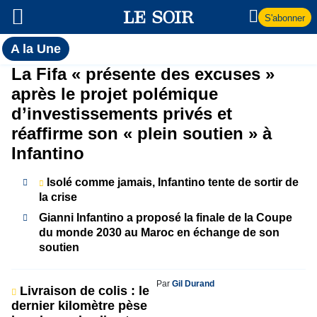
S'abonner
Toutes
A la Une
l'actualité
A
La Fifa « présente des excuses »
du Soir
après le projet polémique
la
d’investissements privés et
réaffirme son « plein soutien » à
Une
Infantino
Isolé comme jamais, Infantino tente de sortir de
la crise
Gianni Infantino a proposé la finale de la Coupe
du monde 2030 au Maroc en échange de son
soutien
Par
Gil Durand
Livraison de colis : le
dernier kilomètre pèse