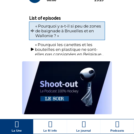
La Une
Le fil info
Le journal
Podcasts