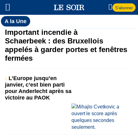
S'abonner
Toutes
A la Une
l'actualité
A
Important incendie à
du Soir
Schaerbeek : des Bruxellois
la
appelés à garder portes et fenêtres
fermées
Une
L’Europe jusqu’en
janvier, c’est bien parti
pour Anderlecht après sa
victoire au PAOK