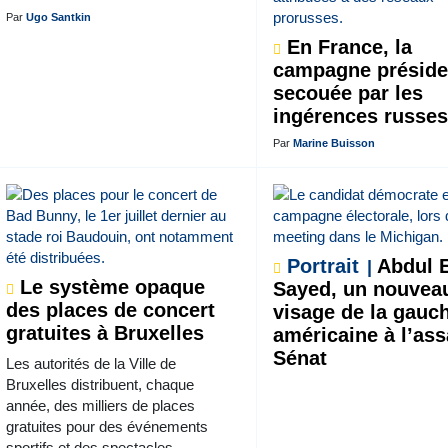
Par
Ugo Santkin
En France, la
campagne présiden
secouée par les
ingérences russe
Par
Marine Buisson
Portrait
Abdul E
Le système opaque
Sayed, un nouvea
des places de concert
visage de la gauc
gratuites à Bruxelles
américaine à l’as
Sénat
Les autorités de la Ville de
Bruxelles distribuent, chaque
année, des milliers de places
gratuites pour des événements
sportifs et des spectacles.