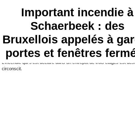
Important incendie à
Schaerbeek : des
Bruxellois appelés à ga
portes et fenêtres ferm
L’incendie qui s’est déclaré dans un entrepôt de trois étages est dé
circonscit.