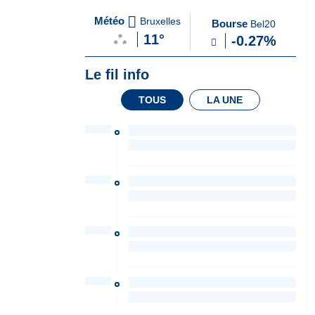
A
du Soir
Météo
Bruxelles
Bourse
Bel20
la
11°
-0.27%
Une
Le fil info
TOUS
LA UNE