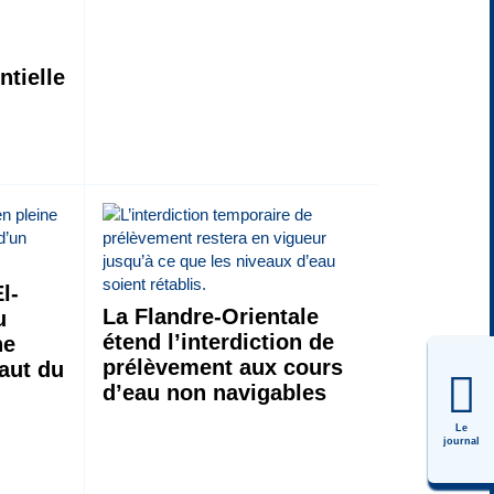
tielle
s
l-
La Flandre-Orientale
u
étend l’interdiction de
he
prélèvement aux cours
saut du
d’eau non navigables
Le
journal