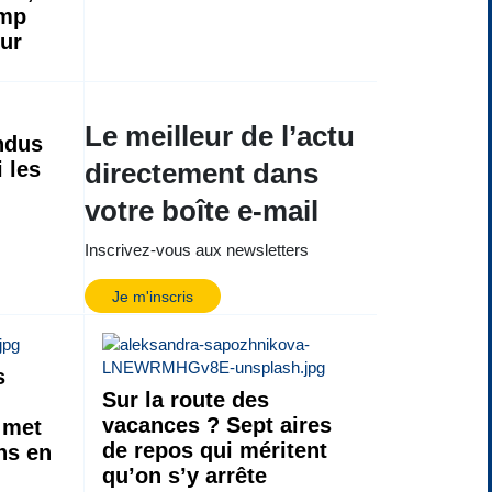
amp
ur
Le meilleur de l’actu
ndus
i les
directement dans
votre boîte e-mail
Inscrivez-vous aux newsletters
Je m'inscris
s
Sur la route des
vacances ? Sept aires
 met
de repos qui méritent
ns en
qu’on s’y arrête