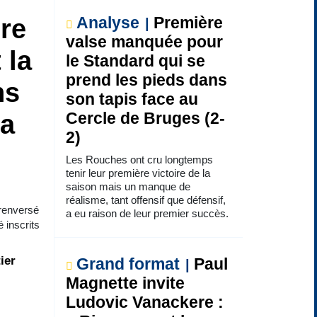
re
Analyse
Première
valse manquée pour
 la
le Standard qui se
prend les pieds dans
ns
son tapis face au
la
Cercle de Bruges (2-
2)
Les Rouches ont cru longtemps
tenir leur première victoire de la
saison mais un manque de
réalisme, tant offensif que défensif,
 renversé
a eu raison de leur premier succès.
é inscrits
ier
Grand format
Paul
Magnette invite
Ludovic Vanackere :