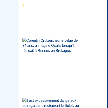
Les expositions
prolongent la magie des
Estivales du Haut-
Calavon
Par
Jean-Marie Wynants
Portrait
La success-
story : Corentin
Crutzen, le fondateur de
la première école de
cuisine végétale en
Belgique