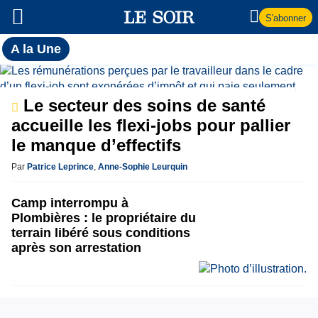
S'abonner
Toutes
A la Une
l'actualité
A
du Soir
la
Le secteur des soins de santé
accueille les flexi-jobs pour pallier
Une
le manque d’effectifs
Par
Patrice Leprince
,
Anne-Sophie Leurquin
Camp interrompu à
Plombières : le propriétaire du
terrain libéré sous conditions
après son arrestation