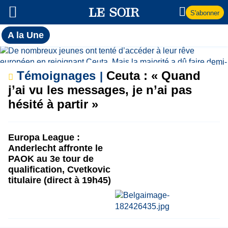
S'abonner
Toutes
A la Une
l'actualité
A
du Soir
la
Témoignages
Ceuta : « Quand
j’ai vu les messages, je n’ai pas
Une
hésité à partir »
Europa League :
Anderlecht affronte le
PAOK au 3e tour de
qualification, Cvetkovic
titulaire (direct à 19h45)