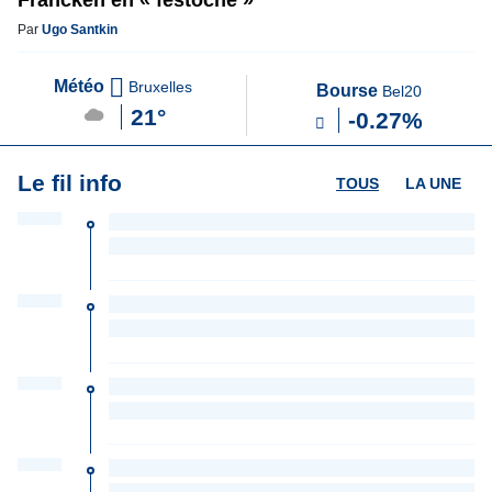
Francken en « festoche »
Par
Ugo Santkin
Météo
Bruxelles
Bourse
Bel20
21°
-0.27%
Le fil info
TOUS
LA UNE