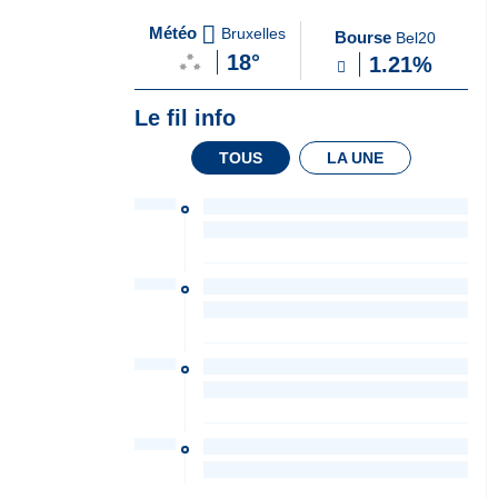
A
du Soir
Météo
Bruxelles
Bourse
Bel20
la
18°
1.21%
Une
Le fil info
TOUS
LA UNE