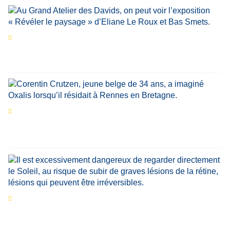
Les expositions prolongent la magie des
Estivales du Haut-Calavon
Par
Jean-Marie Wynants
Portrait
La success-story : Corentin Crutzen,
le fondateur de la première école de cuisine
végétale en Belgique
Eclipse du 12 août : que va-t-il se passer dans
le ciel belge ?
Par
Bernard Padoan