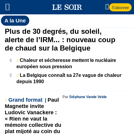
S'abonner
Toutes
A la Une
l'actualité
A
Plus de 30 degrés, du soleil,
du Soir
alerte de l’IRM... : nouveau coup
la
de chaud sur la Belgique
Une
Chaleur et sécheresse mettent le nucléaire
européen sous pression
La Belgique connaît sa 27e vague de chaleur
depuis 1990
Par
Stéphane Vande Velde
Grand format
Paul
Magnette invite
Ludovic Vanackere :
« Rien ne vaut la
mémoire collective du
plat mijoté au coin du