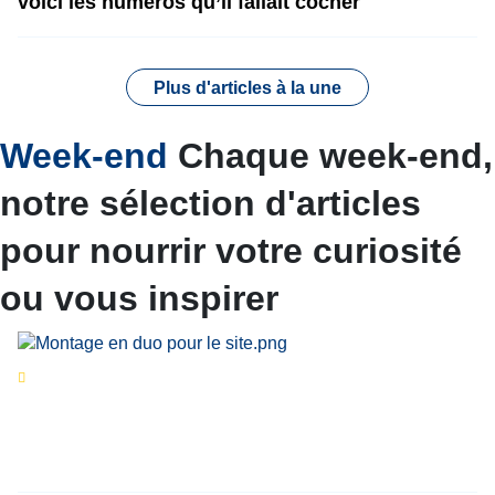
voici les numéros qu’il fallait cocher
Plus d'articles à la une
Week-end
Chaque week-end,
notre sélection d'articles
pour nourrir votre curiosité
ou vous inspirer
Séries d’été
« Le jour d’avant » : cinq
personnalités reviennent sur un évènement
marquant de leur carrière
Par
Bernard Demonty
,
Candice Bussoli
,
Philippe Vande Weyer
,
Didier Zacharie
,
Jean-Claude Vantroyen