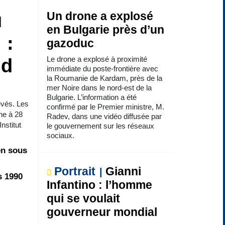
u
Un drone a explosé
en Bulgarie près d’un
 :
gazoduc
Le drone a explosé à proximité
ud
immédiate du poste-frontière avec
la Roumanie de Kardam, près de la
mer Noire dans le nord-est de la
Bulgarie. L’information a été
evés. Les
confirmé par le Premier ministre, M.
ne à 28
Radev, dans une vidéo diffusée par
nstitut
le gouvernement sur les réseaux
sociaux.
en sous
Portrait
Gianni
s 1990
Infantino : l’homme
qui se voulait
gouverneur mondial