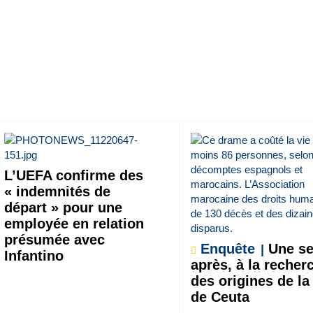
L’UEFA confirme des
« indemnités de
départ » pour une
employée en relation
présumée avec
Enquête
Une s
Infantino
après, à la recher
des origines de la
de Ceuta