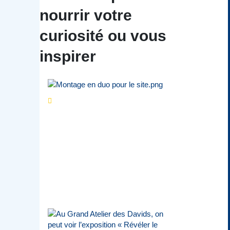
nourrir votre
curiosité ou vous
inspirer
Séries d’été
« Le jour
d’avant » : cinq
personnalités
reviennent sur un
évènement marquant de
leur carrière
Par
Bernard Demonty
,
Candice Bussoli
,
Philippe Vande Weyer
,
Didier Zacharie
,
Jean-Claude Vantroyen