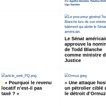
Par
Agathe Decleire
,
Pauline Ho
Ugo Santkin
Le Sénat américai
approuve la nomin
de Todd Blanche
comme ministre d
Justice
« Pourquoi le revenu
« Une attaque host
locatif n’est-il pas
un pétrolier ciblé
taxé ? »
le détroit d’Ormuz