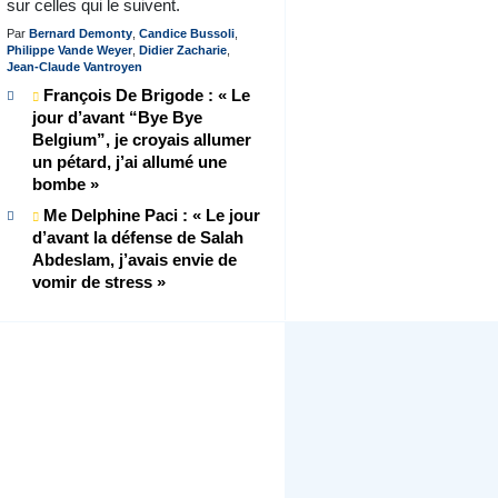
sur celles qui le suivent.
Par
Bernard Demonty
,
Candice Bussoli
,
Philippe Vande Weyer
,
Didier Zacharie
,
Jean-Claude Vantroyen
François De Brigode : « Le
jour d’avant “Bye Bye
Belgium”, je croyais allumer
un pétard, j’ai allumé une
bombe »
Me Delphine Paci : « Le jour
d’avant la défense de Salah
Abdeslam, j’avais envie de
vomir de stress »