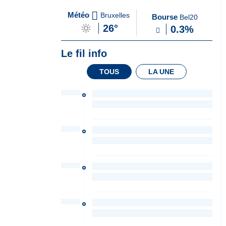
A
du Soir
Météo
Bruxelles
Bourse
Bel20
la
26°
0.3%
Une
Le fil info
TOUS
LA UNE