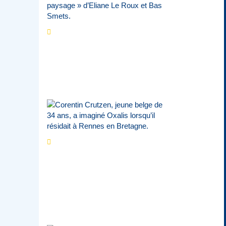
Les expositions
prolongent la magie des
Estivales du Haut-
Calavon
Par
Jean-Marie Wynants
Portrait
La success-
story : Corentin
Crutzen, le fondateur de
la première école de
cuisine végétale en
Belgique