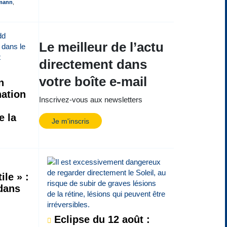
fmann
,
Le meilleur de l’actu
directement dans
votre boîte e-mail
n
ation
Inscrivez-vous aux newsletters
e la
Je m'inscris
ile » :
 dans
Eclipse du 12 août :