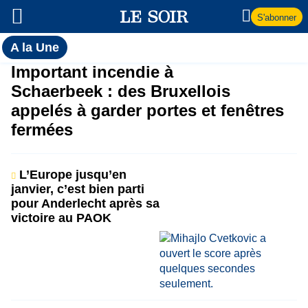
S'abonner
Toutes
A la Une
l'actualité
A
Important incendie à
du Soir
Schaerbeek : des Bruxellois
la
appelés à garder portes et fenêtres
fermées
Une
L’Europe jusqu’en
janvier, c’est bien parti
pour Anderlecht après sa
victoire au PAOK