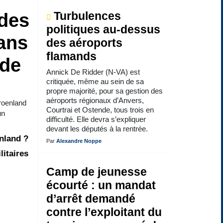
 des
Turbulences
politiques au-dessus
ans
des aéroports
flamands
 de
Annick De Ridder (N-VA) est
critiquée, même au sein de sa
propre majorité, pour sa gestion des
aéroports régionaux d’Anvers,
Groenland
Courtrai et Ostende, tous trois en
un
difficulté. Elle devra s’expliquer
devant les députés à la rentrée.
enland ?
Par
Alexandre Noppe
litaires
Camp de jeunesse
écourté : un mandat
d’arrêt demandé
contre l’exploitant du