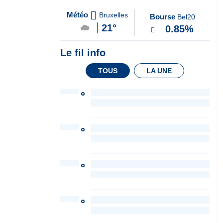
A
du Soir
Météo
Bruxelles
Bourse
Bel20
la
21°
0.85%
Une
Le fil info
TOUS
LA UNE