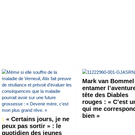
Mark van Bommel 
entamer l’aventure
tête des Diables
rouges : « C’est u
qui me correspon
bien »
« Certains jours, je ne
peux pas sortir » : le
quotidien des jeunes