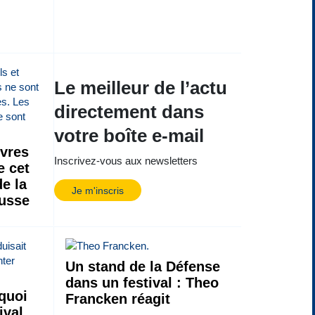
Le meilleur de l’actu
directement dans
votre boîte e-mail
ivres
Inscrivez-vous aux newsletters
e cet
de la
Je m'inscris
russe
Un stand de la Défense
dans un festival : Theo
quoi
Francken réagit
ival