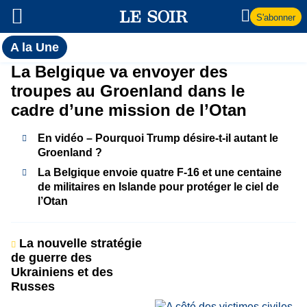
S'abonner
Toutes
A la Une
l'actualité
A
La Belgique va envoyer des
du Soir
troupes au Groenland dans le
la
cadre d’une mission de l’Otan
Une
En vidéo – Pourquoi Trump désire-t-il autant le
Groenland ?
La Belgique envoie quatre F-16 et une centaine
de militaires en Islande pour protéger le ciel de
l’Otan
La nouvelle stratégie
de guerre des
Ukrainiens et des
Russes