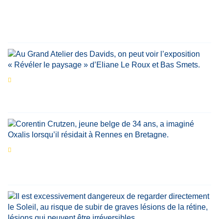
personnalités reviennent sur un évènement
marquant de leur carrière
Par
Bernard Demonty
,
Candice Bussoli
,
Philippe Vande Weyer
,
Didier Zacharie
,
Jean-Claude Vantroyen
Les expositions prolongent la magie des
Estivales du Haut-Calavon
Par
Jean-Marie Wynants
Portrait
La success-story : Corentin Crutzen,
le fondateur de la première école de cuisine
végétale en Belgique