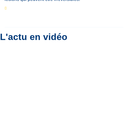
Eclipse du 12 août : que va-t-il se passer dans
le ciel belge ?
Par
Bernard Padoan
L'actu en vidéo