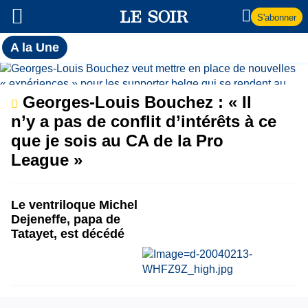
S'abonner
Toutes
A la Une
l'actualité
A
du Soir
la
Georges-Louis Bouchez : « Il
n’y a pas de conflit d’intérêts à ce
Une
que je sois au CA de la Pro
League »
Le ventriloque Michel
Dejeneffe, papa de
Tatayet, est décédé