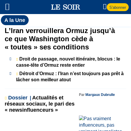
S'abonner
Toutes
A la Une
l'actualité
A
L’Iran verrouillera Ormuz jusqu’à
du Soir
ce que Washington cède à
la
« toutes » ses conditions
Une
Droit de passage, nouvel itinéraire, blocus : le
casse-tête d’Ormuz reste entier
Détroit d’Ormuz : l’Iran n’est toujours pas prêt à
lâcher son meilleur atout
Par
Margaux Dubrulle
Dossier
Actualités et
réseaux sociaux, le pari des
« newsinfluenceurs »