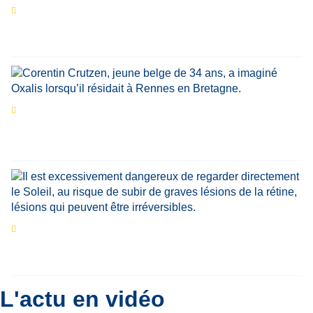
Les expositions prolongent la magie des
Estivales du Haut-Calavon
Par
Jean-Marie Wynants
Portrait
La success-story : Corentin Crutzen,
le fondateur de la première école de cuisine
végétale en Belgique
Eclipse du 12 août : que va-t-il se passer dans
le ciel belge ?
Par
Bernard Padoan
L'actu en vidéo