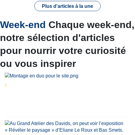
Plus d'articles à la une
Week-end
Chaque week-end,
notre sélection d'articles
pour nourrir votre curiosité
ou vous inspirer
Séries d’été
« Le jour d’avant » : cinq
personnalités reviennent sur un évènement
marquant de leur carrière
Par
Bernard Demonty
,
Candice Bussoli
,
Philippe Vande Weyer
,
Didier Zacharie
,
Jean-Claude Vantroyen