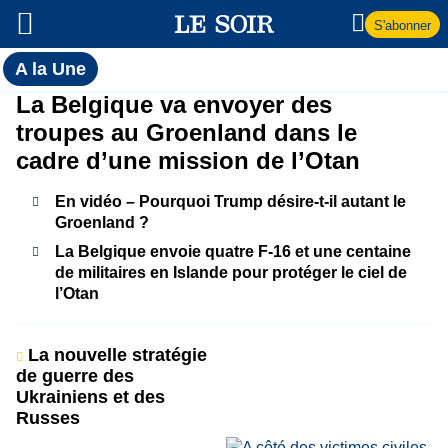
S'abonner
Toutes
A la Une
l'actualité
A
La Belgique va envoyer des
du Soir
troupes au Groenland dans le
la
cadre d’une mission de l’Otan
Une
En vidéo – Pourquoi Trump désire-t-il autant le
Groenland ?
La Belgique envoie quatre F-16 et une centaine
de militaires en Islande pour protéger le ciel de
l’Otan
La nouvelle stratégie
de guerre des
Ukrainiens et des
Russes