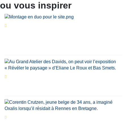
ou vous inspirer
Séries d’été
« Le jour d’avant » : cinq
personnalités reviennent sur un évènement
marquant de leur carrière
Par
Bernard Demonty
,
Candice Bussoli
,
Philippe Vande Weyer
,
Didier Zacharie
,
Jean-Claude Vantroyen
Les expositions prolongent la magie des
Estivales du Haut-Calavon
Par
Jean-Marie Wynants
Portrait
La success-story : Corentin Crutzen,
le fondateur de la première école de cuisine