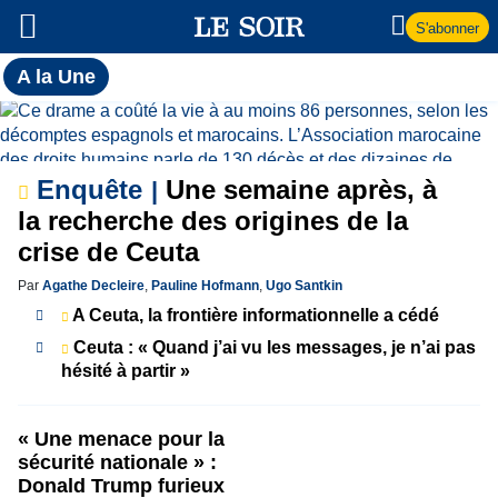
S'abonner
Toutes
A la Une
l'actualité
A
du Soir
la
Enquête
Une semaine après, à
Une
la recherche des origines de la
crise de Ceuta
Par
Agathe Decleire
,
Pauline Hofmann
,
Ugo Santkin
A Ceuta, la frontière informationnelle a cédé
Ceuta : « Quand j’ai vu les messages, je n’ai pas
hésité à partir »
« Une menace pour la
sécurité nationale » :
Donald Trump furieux