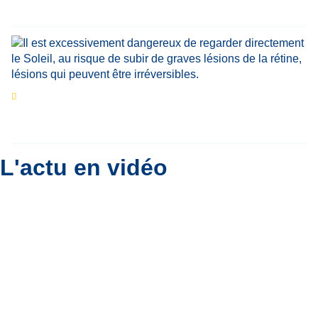
végétale en Belgique
Eclipse du 12 août : que va-t-il se passer dans
le ciel belge ?
Par
Bernard Padoan
L'actu en vidéo