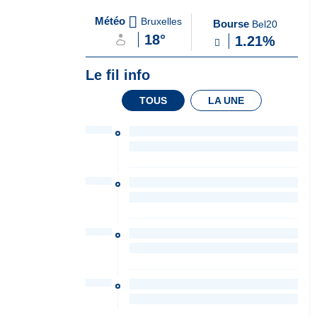
A
du Soir
Météo
Bruxelles
Bourse
Bel20
la
18°
1.21%
Une
Le fil info
TOUS
LA UNE