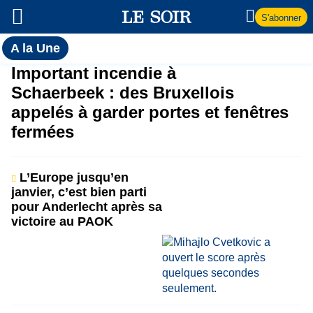
S'abonner
Toutes
A la Une
l'actualité
A
Important incendie à
du Soir
Schaerbeek : des Bruxellois
la
appelés à garder portes et fenêtres
fermées
Une
L’Europe jusqu’en
janvier, c’est bien parti
pour Anderlecht après sa
victoire au PAOK