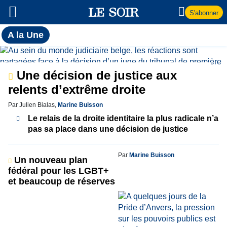
S'abonner
Toutes
A la Une
l'actualité
A
du Soir
la
Une décision de justice aux
relents d’extrême droite
Une
Par Julien Bialas,
Marine Buisson
Le relais de la droite identitaire la plus radicale n’a
pas sa place dans une décision de justice
Par
Marine Buisson
Un nouveau plan
fédéral pour les LGBT+
et beaucoup de réserves