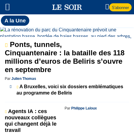
S'abonner
Toutes
A la Une
l'actualité
A
du Soir
la
Ponts, tunnels,
Cinquantenaire : la bataille des 118
Une
millions d’euros de Beliris s’ouvre
en septembre
Par
Julien Thomas
A Bruxelles, voici six dossiers emblématiques
au programme de Beliris
Par
Philippe Laloux
Agents IA : ces
nouveaux collègues
qui changent déjà le
travail