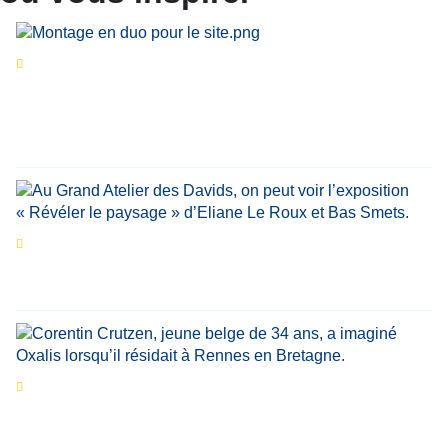
Séries d’été
« Le jour d’avant » : cinq
personnalités reviennent sur un évènement
marquant de leur carrière
Par
Bernard Demonty
,
Candice Bussoli
,
Philippe Vande Weyer
,
Didier Zacharie
,
Jean-Claude Vantroyen
Les expositions prolongent la magie des
Estivales du Haut-Calavon
Par
Jean-Marie Wynants
Portrait
La success-story : Corentin Crutzen,
le fondateur de la première école de cuisine
végétale en Belgique