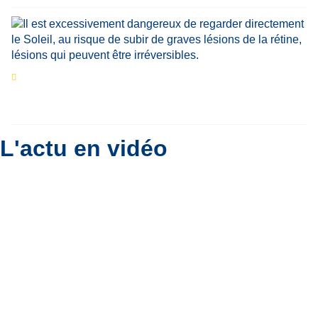
Eclipse du 12 août : que va-t-il se passer dans
le ciel belge ?
Par
Bernard Padoan
L'actu en vidéo