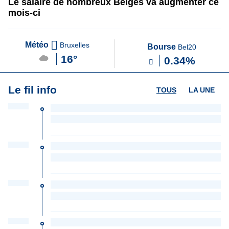
Le salaire de nombreux Belges va augmenter ce
mois-ci
Météo
Bruxelles
Bourse
Bel20
16°
0.34%
Le fil info
TOUS
LA UNE