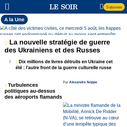
S'abonner
Toutes
A la Une
l'actualité
A
du Soir
la
La nouvelle stratégie de guerre
des Ukrainiens et des Russes
Une
Dix millions de livres détruits en Ukraine cet
été : l’autre front de la guerre culturelle russe
Par
Alexandre Noppe
Turbulences
politiques au-dessus
des aéroports flamands