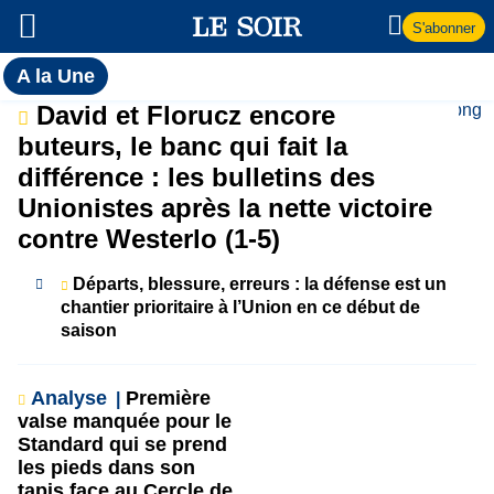
S'abonner
Toutes
A la Une
l'actualité
A
David et Florucz encore
du Soir
buteurs, le banc qui fait la
la
différence : les bulletins des
Unionistes après la nette victoire
Une
contre Westerlo (1-5)
Départs, blessure, erreurs : la défense est un
chantier prioritaire à l’Union en ce début de
saison
Analyse
Première
valse manquée pour le
Standard qui se prend
les pieds dans son
tapis face au Cercle de