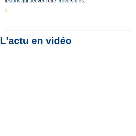
Eclipse du 12 août : que va-t-il se passer dans
le ciel belge ?
Par
Bernard Padoan
L'actu en vidéo