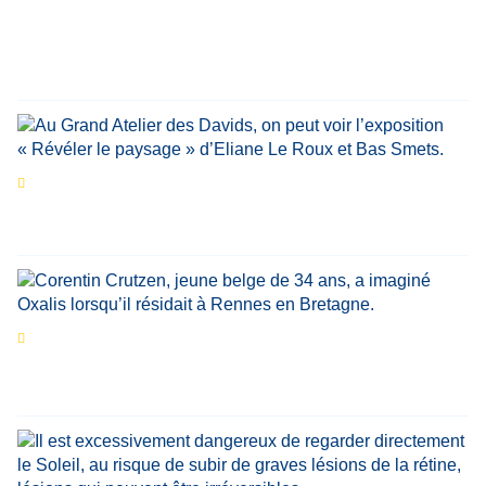
personnalités reviennent sur un évènement
marquant de leur carrière
Par
Bernard Demonty
,
Candice Bussoli
,
Philippe Vande Weyer
,
Didier Zacharie
,
Jean-Claude Vantroyen
Les expositions prolongent la magie des
Estivales du Haut-Calavon
Par
Jean-Marie Wynants
Portrait
La success-story : Corentin Crutzen,
le fondateur de la première école de cuisine
végétale en Belgique