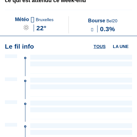
ce qui est attendu ce week-end
Météo
Bruxelles
Bourse
Bel20
22°
0.3%
Le fil info
TOUS
LA UNE