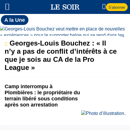
S'abonner
Toutes
A la Une
l'actualité
A
du Soir
la
Georges-Louis Bouchez : « Il
n’y a pas de conflit d’intérêts à ce
Une
que je sois au CA de la Pro
League »
Camp interrompu à
Plombières : le propriétaire du
terrain libéré sous conditions
après son arrestation