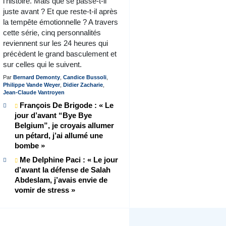
l’histoire. Mais que se passe-t-il
juste avant ? Et que reste-t-il après
la tempête émotionnelle ? A travers
cette série, cinq personnalités
reviennent sur les 24 heures qui
précèdent le grand basculement et
sur celles qui le suivent.
Par
Bernard Demonty
,
Candice Bussoli
,
Philippe Vande Weyer
,
Didier Zacharie
,
Jean-Claude Vantroyen
François De Brigode : « Le
jour d’avant “Bye Bye
Belgium”, je croyais allumer
un pétard, j’ai allumé une
bombe »
Me Delphine Paci : « Le jour
d’avant la défense de Salah
Abdeslam, j’avais envie de
vomir de stress »