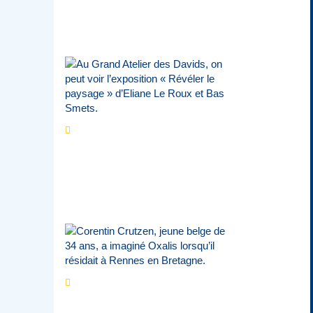
Par
Bernard Demonty
,
Candice Bussoli
,
Philippe Vande Weyer
,
Didier Zacharie
,
Jean-Claude Vantroyen
Les expositions
prolongent la magie des
Estivales du Haut-
Calavon
Par
Jean-Marie Wynants
Portrait
La success-
story : Corentin
Crutzen, le fondateur de