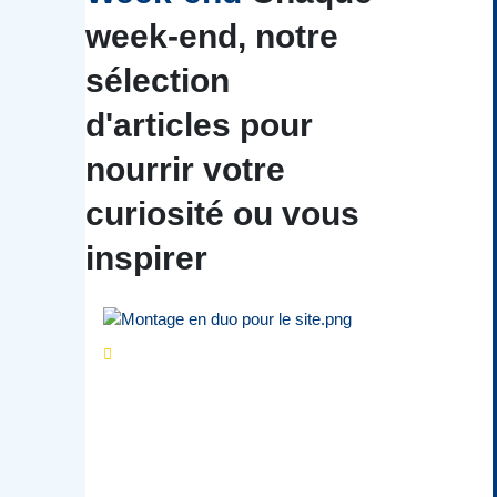
week-end, notre
sélection
d'articles pour
nourrir votre
curiosité ou vous
inspirer
Séries d’été
« Le jour
d’avant » : cinq
personnalités
reviennent sur un
évènement marquant de
leur carrière