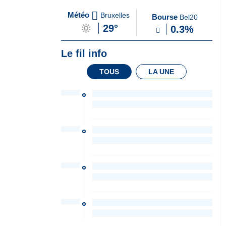
A
du Soir
Météo
Bruxelles
Bourse
Bel20
la
29°
0.3%
Une
Le fil info
TOUS
LA UNE