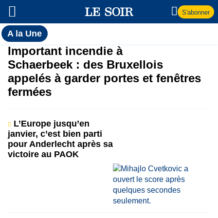
S'abonner
Toutes
A la Une
l'actualité
A
Important incendie à
du Soir
Schaerbeek : des Bruxellois
la
appelés à garder portes et fenêtres
fermées
Une
L’Europe jusqu’en
janvier, c’est bien parti
pour Anderlecht après sa
victoire au PAOK