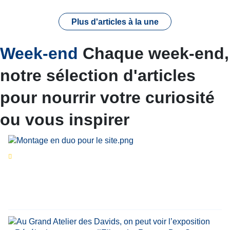
Plus d'articles à la une
Week-end
Chaque week-end,
notre sélection d'articles
pour nourrir votre curiosité
ou vous inspirer
Séries d’été
« Le jour d’avant » : cinq
personnalités reviennent sur un évènement
marquant de leur carrière
Par
Bernard Demonty
,
Candice Bussoli
,
Philippe Vande Weyer
,
Didier Zacharie
,
Jean-Claude Vantroyen