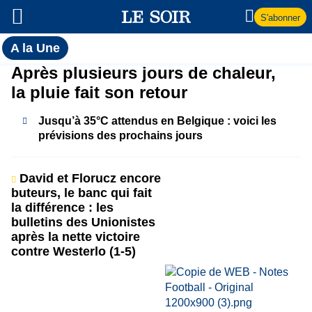
S'abonner
Toutes
A la Une
l'actualité
A
Après plusieurs jours de chaleur,
du Soir
la pluie fait son retour
la
Jusqu’à 35°C attendus en Belgique : voici les
Une
prévisions des prochains jours
David et Florucz encore
buteurs, le banc qui fait
la différence : les
bulletins des Unionistes
après la nette victoire
contre Westerlo (1-5)