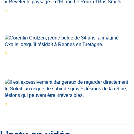
Les expositions prolongent la magie des
Estivales du Haut-Calavon
Par
Jean-Marie Wynants
Portrait
La success-story : Corentin Crutzen,
le fondateur de la première école de cuisine
végétale en Belgique
Eclipse du 12 août : que va-t-il se passer dans
le ciel belge ?
Par
Bernard Padoan