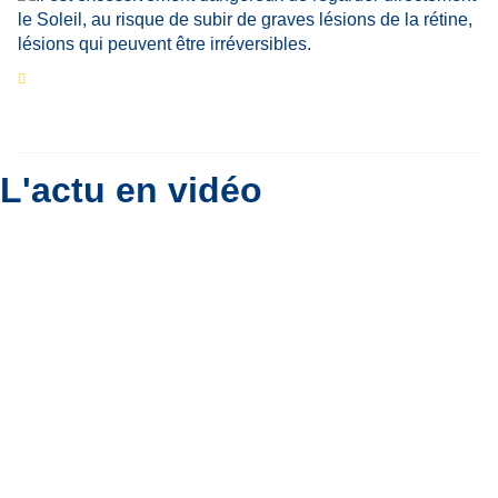
Eclipse du 12 août : que va-t-il se passer dans
le ciel belge ?
Par
Bernard Padoan
L'actu en vidéo