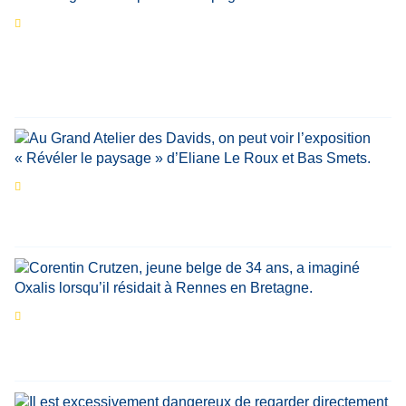
Séries d’été
« Le jour d’avant » : cinq
personnalités reviennent sur un évènement
marquant de leur carrière
Par
Bernard Demonty
,
Candice Bussoli
,
Philippe Vande Weyer
,
Didier Zacharie
,
Jean-Claude Vantroyen
Les expositions prolongent la magie des
Estivales du Haut-Calavon
Par
Jean-Marie Wynants
Portrait
La success-story : Corentin Crutzen,
le fondateur de la première école de cuisine
végétale en Belgique