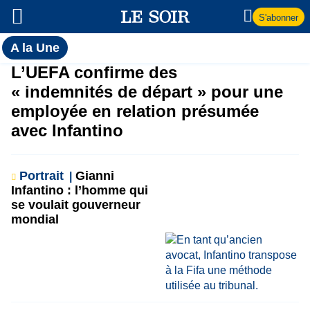
S'abonner
Toutes
A la Une
l'actualité
A
L’UEFA confirme des
du Soir
« indemnités de départ » pour une
la
employée en relation présumée
avec Infantino
Une
Portrait
Gianni
Infantino : l’homme qui
se voulait gouverneur
mondial