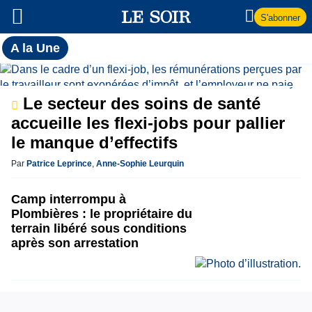
S'abonner
Toutes
A la Une
l'actualité
A
du Soir
la
Le secteur des soins de santé
accueille les flexi-jobs pour pallier
Une
le manque d’effectifs
Par
Patrice Leprince
,
Anne-Sophie Leurquin
Camp interrompu à
Plombières : le propriétaire du
terrain libéré sous conditions
après son arrestation