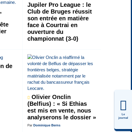
Jupiler Pro League : le
,
Club de Bruges réussit
son entrée en matière
tête
face à Courtrai en
ier
ouverture du
championnat (3-0)
on de
Olivier Onclin
(Belfius) : « Si Ethias
est mis en vente, nous
Le
analyserons le dossier »
journal
Par
Dominique Berns