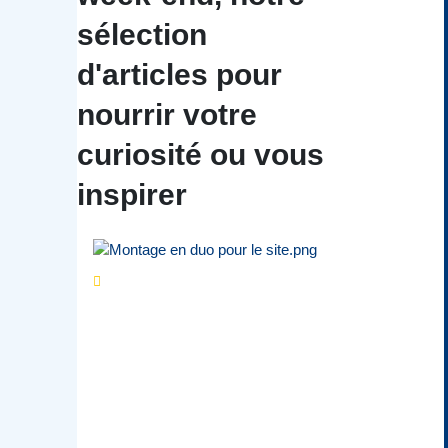
sélection
d'articles pour
nourrir votre
curiosité ou vous
inspirer
Séries d’été
« Le jour
d’avant » : cinq
personnalités
reviennent sur un
évènement marquant de
leur carrière
Par
Bernard Demonty
,
Candice Bussoli
,
Philippe Vande Weyer
,
Didier Zacharie
,