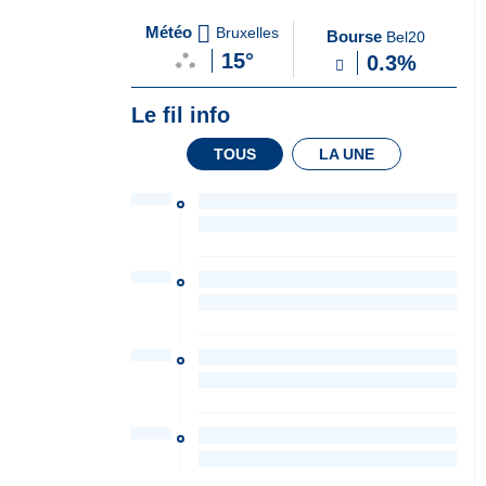
A
du Soir
Météo
Bruxelles
Bourse
Bel20
la
15°
0.3%
Une
Le fil info
TOUS
LA UNE