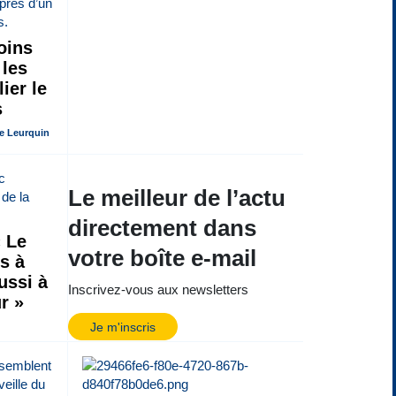
oins
 les
lier le
s
e Leurquin
Le meilleur de l’actu
directement dans
 Le
votre boîte e-mail
s à
ussi à
Inscrivez-vous aux newsletters
r »
Je m'inscris