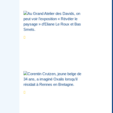
Jean-Claude Vantroyen
Les expositions
prolongent la magie des
Estivales du Haut-
Calavon
Par
Jean-Marie Wynants
Portrait
La success-
story : Corentin
Crutzen, le fondateur de
la première école de