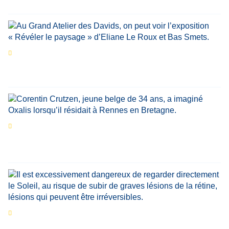
Didier Zacharie
,
Jean-Claude Vantroyen
Les expositions prolongent la magie des
Estivales du Haut-Calavon
Par
Jean-Marie Wynants
Portrait
La success-story : Corentin Crutzen,
le fondateur de la première école de cuisine
végétale en Belgique
Eclipse du 12 août : que va-t-il se passer dans
le ciel belge ?