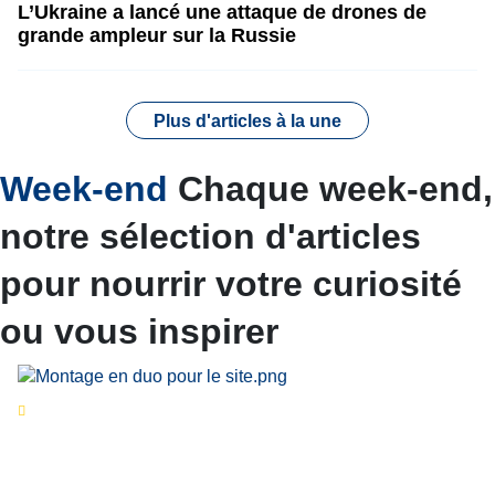
L’Ukraine a lancé une attaque de drones de
grande ampleur sur la Russie
Plus d'articles à la une
Week-end
Chaque week-end,
notre sélection d'articles
pour nourrir votre curiosité
ou vous inspirer
Séries d’été
« Le jour d’avant » : cinq
personnalités reviennent sur un évènement
marquant de leur carrière
Par
Bernard Demonty
,
Candice Bussoli
,
Philippe Vande Weyer
,