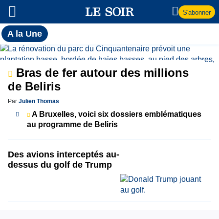
S'abonner
Toutes
A la Une
l'actualité
A
du Soir
la
Bras de fer autour des millions
de Beliris
Une
Par
Julien Thomas
A Bruxelles, voici six dossiers emblématiques
au programme de Beliris
Des avions interceptés au-
dessus du golf de Trump