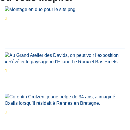
Séries d’été
« Le jour d’avant » : cinq
personnalités reviennent sur un évènement
marquant de leur carrière
Par
Bernard Demonty
,
Candice Bussoli
,
Philippe Vande Weyer
,
Didier Zacharie
,
Jean-Claude Vantroyen
Les expositions prolongent la magie des
Estivales du Haut-Calavon
Par
Jean-Marie Wynants
Portrait
La success-story : Corentin Crutzen,
le fondateur de la première école de cuisine
végétale en Belgique