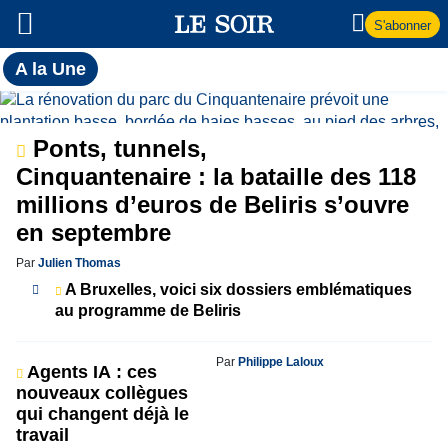
S'abonner
Toutes
A la Une
l'actualité
A
du Soir
la
Ponts, tunnels,
Cinquantenaire : la bataille des 118
Une
millions d’euros de Beliris s’ouvre
en septembre
Par
Julien Thomas
A Bruxelles, voici six dossiers emblématiques
au programme de Beliris
Par
Philippe Laloux
Agents IA : ces
nouveaux collègues
qui changent déjà le
travail