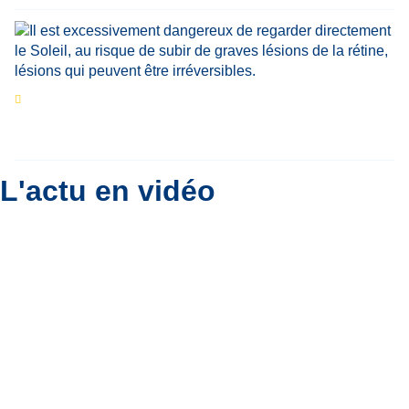
Eclipse du 12 août : que va-t-il se passer dans
le ciel belge ?
Par
Bernard Padoan
L'actu en vidéo