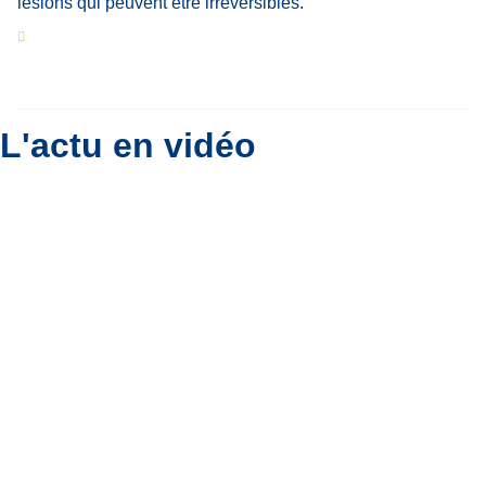
Eclipse du 12 août : que va-t-il se passer dans
le ciel belge ?
Par
Bernard Padoan
L'actu en vidéo