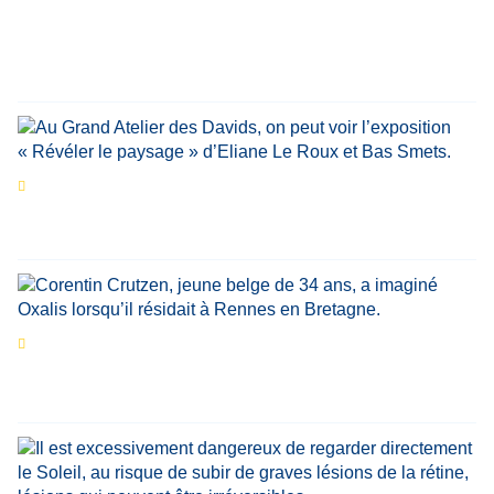
personnalités reviennent sur un évènement
marquant de leur carrière
Par
Bernard Demonty
,
Candice Bussoli
,
Philippe Vande Weyer
,
Didier Zacharie
,
Jean-Claude Vantroyen
Les expositions prolongent la magie des
Estivales du Haut-Calavon
Par
Jean-Marie Wynants
Portrait
La success-story : Corentin Crutzen,
le fondateur de la première école de cuisine
végétale en Belgique