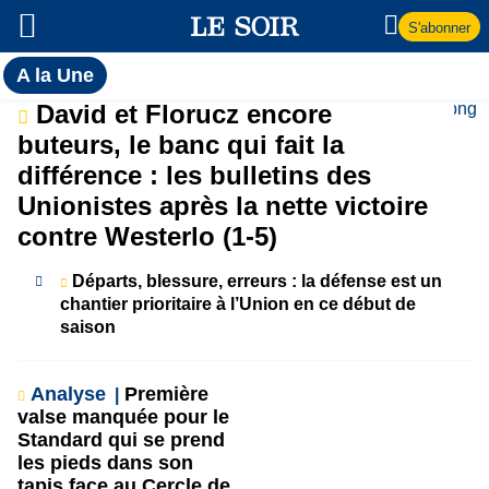
S'abonner
Toutes
A la Une
l'actualité
A
David et Florucz encore
du Soir
buteurs, le banc qui fait la
la
différence : les bulletins des
Unionistes après la nette victoire
Une
contre Westerlo (1-5)
Départs, blessure, erreurs : la défense est un
chantier prioritaire à l’Union en ce début de
saison
Analyse
Première
valse manquée pour le
Standard qui se prend
les pieds dans son
tapis face au Cercle de