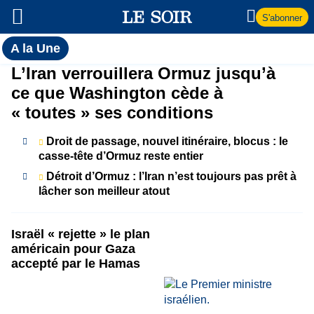
S'abonner
Toutes
A la Une
l'actualité
A
L’Iran verrouillera Ormuz jusqu’à
du Soir
ce que Washington cède à
la
« toutes » ses conditions
Une
Droit de passage, nouvel itinéraire, blocus : le
casse-tête d’Ormuz reste entier
Détroit d’Ormuz : l’Iran n’est toujours pas prêt à
lâcher son meilleur atout
Israël « rejette » le plan
américain pour Gaza
accepté par le Hamas