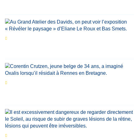
Par
Bernard Demonty
,
Candice Bussoli
,
Philippe Vande Weyer
,
Didier Zacharie
,
Jean-Claude Vantroyen
Les expositions prolongent la magie des
Estivales du Haut-Calavon
Par
Jean-Marie Wynants
Portrait
La success-story : Corentin Crutzen,
le fondateur de la première école de cuisine
végétale en Belgique
Eclipse du 12 août : que va-t-il se passer dans