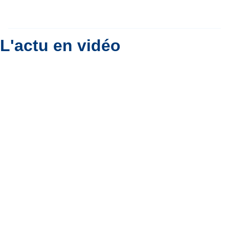
le ciel belge ?
Par
Bernard Padoan
L'actu en vidéo