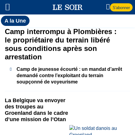
S'abonner
Toutes
A la Une
l'actualité
A
Camp interrompu à Plombières :
du Soir
le propriétaire du terrain libéré
la
sous conditions après son
arrestation
Une
Camp de jeunesse écourté : un mandat d’arrêt
demandé contre l’exploitant du terrain
soupçonné de voyeurisme
La Belgique va envoyer
des troupes au
Groenland dans le cadre
d’une mission de l’Otan