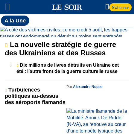
S'abonner
Toutes
A la Une
l'actualité
A
du Soir
la
La nouvelle stratégie de guerre
des Ukrainiens et des Russes
Une
Dix millions de livres détruits en Ukraine cet
été : l’autre front de la guerre culturelle russe
Par
Alexandre Noppe
Turbulences
politiques au-dessus
des aéroports flamands