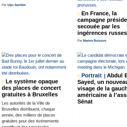
Par
Ugo Santkin
En France, la
campagne présiden
secouée par les
ingérences russe
Par
Marine Buisson
Portrait
Abdul E
Le système opaque
Sayed, un nouvea
des places de concert
visage de la gauc
gratuites à Bruxelles
américaine à l’as
Sénat
Les autorités de la Ville de
Bruxelles distribuent, chaque
année, des milliers de places
gratuites pour des événements
sportifs et des spectacles.