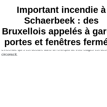
Important incendie à
Schaerbeek : des
Bruxellois appelés à ga
portes et fenêtres ferm
L’incendie qui s’est déclaré dans un entrepôt de trois étages est dé
circonscit.