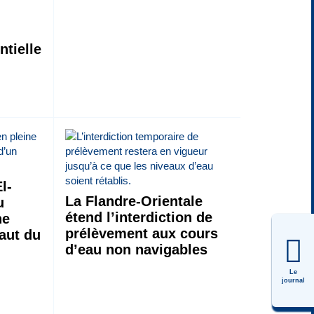
tielle
s
l-
La Flandre-Orientale
u
étend l’interdiction de
he
prélèvement aux cours
saut du
d’eau non navigables
Le
journal