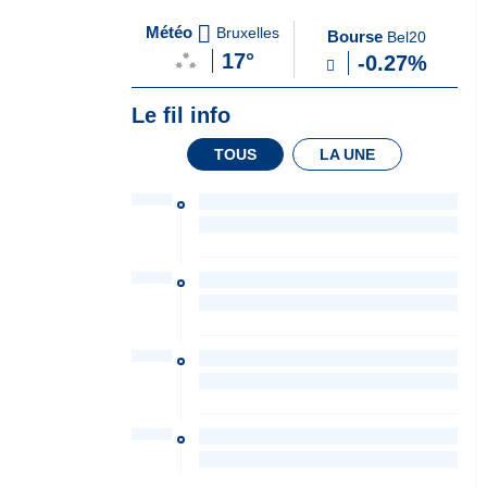
A
du Soir
Météo
Bruxelles
Bourse
Bel20
la
17°
-0.27%
Une
Le fil info
TOUS
LA UNE